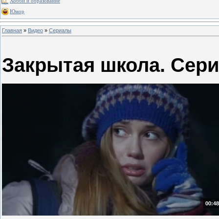
Хобби и образование
Юмор
Главная
»
Видео
»
Сериалы
Закрытая школа. Сери
00:48