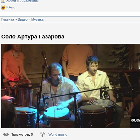
Хобби и образование
Юмор
Главная
»
Видео
»
Музыка
Соло Артура Газарова
00:05
Просмотры
: 0
World music