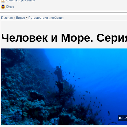
Хобби и образование
Юмор
Главная
»
Видео
»
Путешествия и события
Человек и Море. Сери
00:02